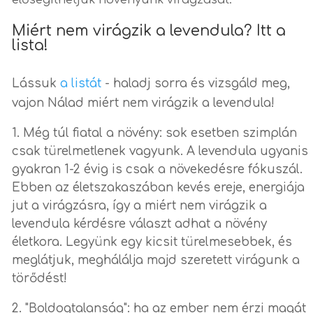
elősegíthetjük növényünk virágzását.
Miért nem virágzik a levendula? Itt a
lista!
Lássuk
a listát
- haladj sorra és vizsgáld meg,
vajon Nálad miért nem virágzik a levendula!
Még túl fiatal a növény: sok esetben szimplán
csak türelmetlenek vagyunk. A levendula ugyanis
gyakran 1-2 évig is csak a növekedésre fókuszál.
Ebben az életszakaszában kevés ereje, energiája
jut a virágzásra, így a miért nem virágzik a
levendula kérdésre választ adhat a növény
életkora. Legyünk egy kicsit türelmesebbek, és
meglátjuk, meghálálja majd szeretett virágunk a
törődést!
"Boldogtalanság": ha az ember nem érzi magát