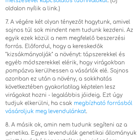
metszésével kapcsolatos tudnivalókat
. (Új
oldalon nyílik a link.)
A végére két olyan tényezőt hagytunk, amivel
sajnos túl sok mindent nem tudunk kezdeni. Az
egyik ezek közül a nem megfelelő beszerzési
forrás. Előfordul, hogy a kereskedők
"kizsákmányolják" a növényt: tápszerekkel és
egyéb módszerekkel elérik, hogy virágokban
pompázva kerülhessen a vásárlók elé. Sajnos
azonban ez után a növény, a sokkhatás
következtében gyakorlatilag képtelen lesz
virágokat hozni - legalábbis jóideig. Ezt úgy
tudjuk elkerülni, ha csak
megbízható forrásból
vásároljuk meg levendulánkat
.
A másik ok, amin nem tudunk segíteni az a
genetika. Egyes levendulák genetikai állományuk