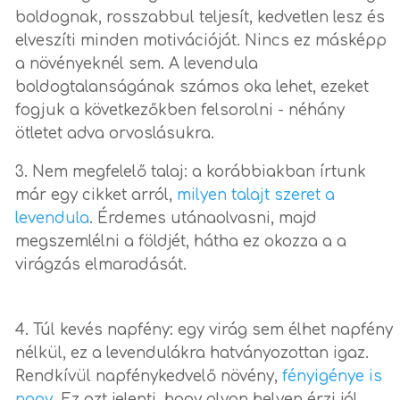
boldognak, rosszabbul teljesít, kedvetlen lesz és
elveszíti minden motivációját. Nincs ez másképp
a növényeknél sem. A levendula
boldogtalanságának számos oka lehet, ezeket
fogjuk a következőkben felsorolni - néhány
ötletet adva orvoslásukra.
Nem megfelelő talaj: a korábbiakban írtunk
már egy cikket arról,
milyen talajt szeret a
levendula
. Érdemes utánaolvasni, majd
megszemlélni a földjét, hátha ez okozza a a
virágzás elmaradását.
Túl kevés napfény: egy virág sem élhet napfény
nélkül, ez a levendulákra hatványozottan igaz.
Rendkívül napfénykedvelő növény,
fényigénye is
nagy
. Ez azt jelenti, hogy olyan helyen érzi jól