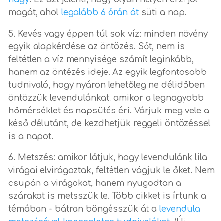
magát, ahol
legalább 6 órán át
süti a nap.
Kevés vagy éppen túl sok víz: minden növény
egyik alapkérdése az öntözés. Sőt, nem is
feltétlen a víz mennyisége számít leginkább,
hanem az öntézés ideje. Az egyik legfontosabb
tudnivaló, hogy nyáron lehetőleg ne délidőben
öntözzük levendulánkat, amikor a legnagyobb
hőmérséklet és napsütés éri. Várjuk meg vele a
késő délutánt, de kezdhetjük reggeli öntözéssel
is a napot.
Metszés: amikor látjuk, hogy levendulánk lila
virágai elvirágoztak, feltétlen vágjuk le őket. Nem
csupán a virágokat, hanem nyugodtan a
szárakat is metsszük le. Több cikket is írtunk a
témában - bátran böngésszük át a
levendula