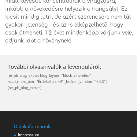
miatt kevésbé koncentrálnak a virágzásra,
inkább a növekedésre helyezik a hangsúlyt. Ez
kicsit mindig lutri, de azért szerencsére nem túl
gyakori jelenség - és az is elképzelhető, hogy
csak átmeneti. 1-2 évet mindenképp várjunk vele,
adjunk időt a növénynek!
További olvasnivalók a levenduláról:
[et_pb_blog_extras blog_layout="block_extended"
read_more_text="Érdekel a cikk!" _builder_version="4.4.3"]
[/et_pb_blog_extras]
Oldalinformációk
Impresszum