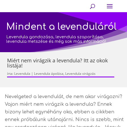
Mindent a levenduláról
Levendula gondozása, levendula szaporítása,
levendula metszése és még sok más információ!
Miért nem virágzik a levendula? Itt az okok
listája!
írta:
Levendula
|
Levendula ápolása
,
Levendula virágzás
Nevelgeted a levendulát, de nem akar virágozni?
Vajon miért nem virágzik a levendula? Ennek
bizony lehet egynéhány oka, ebben a cikkben
ennek próbálunk utánajárni. Nincs is szebb, mint