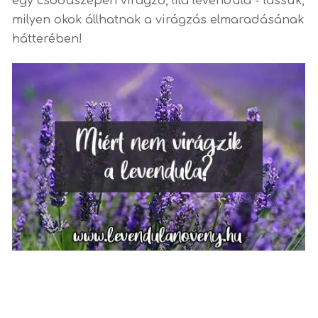
egy csodaszépen virágzó, lila levendula - lássuk,
milyen okok állhatnak a virágzás elmaradásának
hátterében!