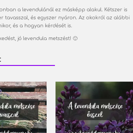
onban a levendulánál ez másképp alakul. Kétszer is
er tavasszal, és egyszer nyáron. Az okokról az alábbi
mikor, és a hogyan kérdését is.
edést, jó levendula metszést! 🙂
: