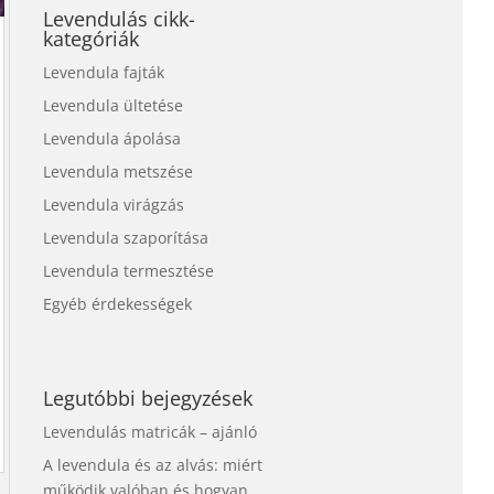
Levendulás cikk-
kategóriák
Levendula fajták
Levendula ültetése
Levendula ápolása
Levendula metszése
Levendula virágzás
Levendula szaporítása
Levendula termesztése
Egyéb érdekességek
Legutóbbi bejegyzések
Levendulás matricák – ajánló
A levendula és az alvás: miért
működik valóban és hogyan