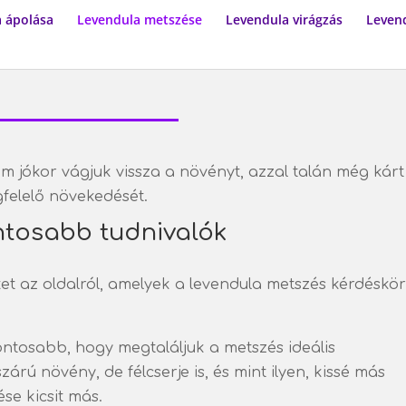
 ápolása
Levendula metszése
Levendula virágzás
Levend
m jókor vágjuk vissza a növényt, azzal talán még kárt
gfelelő növekedését.
ontosabb tudnivalók
et az oldalról, amelyek a levendula metszés kérdéskör
gfontosabb, hogy megtaláljuk a metszés ideális
árú növény, de félcserje is, és mint ilyen, kissé más
se kicsit más.