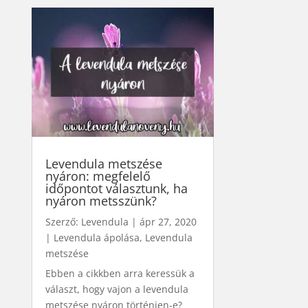
Levendula metszése
nyáron: megfelelő
időpontot választunk, ha
nyáron metsszünk?
Szerző:
Levendula
|
ápr 27, 2020
|
Levendula ápolása
,
Levendula
metszése
Ebben a cikkben arra keressük a
választ, hogy vajon a levendula
metszése nyáron történjen-e?