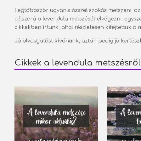
Legtöbbször ugyanis ősszel szokás metszeni, az
célszerű a levendula metszését elvégezni: egysz
cikkekben írtunk, ahol részletesen kifejtettük a 
Jó olvasgatást kívánunk, aztán pedig jó kertészk
Cikkek a levendula metszésről