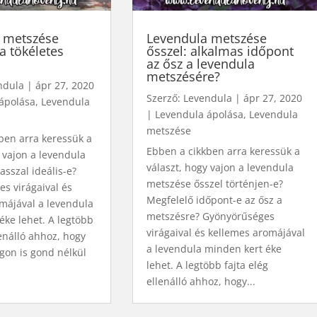
 metszése
Levendula metszése
 a tökéletes
ősszel: alkalmas időpont
az ősz a levendula
metszésére?
ndula
|
ápr 27, 2020
Szerző:
Levendula
|
ápr 27, 2020
ápolása
,
Levendula
|
Levendula ápolása
,
Levendula
metszése
ben arra keressük a
Ebben a cikkben arra keressük a
 vajon a levendula
választ, hogy vajon a levendula
asszal ideális-e?
metszése ősszel történjen-e?
s virágaival és
Megfelelő időpont-e az ősz a
májával a levendula
metszésre? Gyönyörűséges
éke lehet. A legtöbb
virágaival és kellemes aromájával
lenálló ahhoz, hogy
a levendula minden kert éke
on is gond nélkül
lehet. A legtöbb fajta elég
ellenálló ahhoz, hogy...