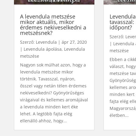
A levendula metszése
Levendula
mikor aktuális, mikor
tavasszal:
érdemes nekiveselkedni a
időpont?
metszésnek?
Szerző:
Leve
Szerző:
Levendula
|
ápr 27, 2020
|
Levendula 
|
Levendula ápolása
,
Levendula
metszése
metszése
Ebben a cikk
Nagyon sok múlhat azon, hogy a
választ, hogy
levendula metszése mikor
metszése tav
történik. Tavasszal, nyáron,
Gyönyörűsége
ősszel vagy netán télen érdemes
kellemes aro
nekiveselkedni? Gyönyörűséges
minden kert 
virágaival és kellemes aromájával
fajta elég el
a levendula minden kert éke
Magyarország
lehet. A legtöbb fajta elég
életben...
ellenálló ahhoz, hogy...