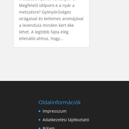
Megfelelő időpont-e a nyár a
metszésre? Gyönyörűséges
virágaival és kellemes aromájával
a levendula minden kert éke
lehet. A legtöbb fajta elég
ellenálló ahhoz, hogy...
Oldalinformációk
Impresszum
Adatkezelési tájékoztató
Rólam