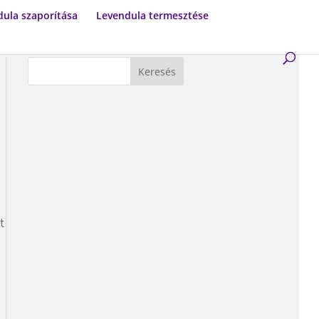
ula szaporítása
Levendula termesztése
t