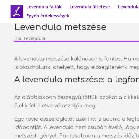
Levendula fajták
Levendula ültetése
Levendula
Egyéb érdekességek
Levendula metszése
írta:
Levendula
A levendula metszése különösen is fontos. Ha ne
is okozhatunk, ahelyett, hogy elősegítenénk me
A levendula metszése: a legf
Az alábbiakban összegyűjtöttük azokat a cikkek
ölelik fel, illetve válaszolják meg.
Egy rövid összefoglalót azért itt is adunk: a le
időpontját. A levendula nem csupán évelő, lágy sz
metszést igényel. Pontosabban a metszés időzíté