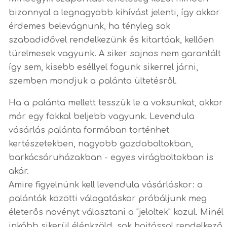
bizonnyal a legnagyobb kihívást jelenti, így akkor
érdemes belevágnunk, ha tényleg sok
szabadidővel rendelkezünk és kitartóak, kellően
türelmesek vagyunk. A siker sajnos nem garantált
így sem, kisebb eséllyel fogunk sikerrel járni,
szemben mondjuk a palánta ültetésről.
Ha a palánta mellett tesszük le a voksunkat, akkor
már egy fokkal beljebb vagyunk. Levendula
vásárlás palánta formában történhet
kertészetekben, nagyobb gazdaboltokban,
barkácsáruházakban - egyes virágboltokban is
akár.
Amire figyelnünk kell levendula vásárláskor: a
palánták közötti válogatáskor próbáljunk meg
életerős növényt választani a "jelöltek" közül. Minél
inkább sikerül élénkzöld, sok hajtással rendelkező