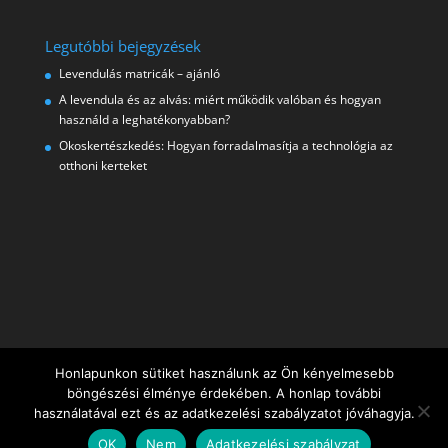
Legutóbbi bejegyzések
Levendulás matricák – ajánló
A levendula és az alvás: miért működik valóban és hogyan
használd a leghatékonyabban?
Okoskertészkedés: Hogyan forradalmasítja a technológia az
otthoni kerteket
Honlapunkon sütiket használunk az Ön kényelmesebb
böngészési élménye érdekében. A honlap további
használatával ezt és az adatkezelési szabályzatot jóváhagyja.
OK
Nem
Adatkezelési szabályzat
Tervezte:
Elegant Themes
| Működteti:
WordPress