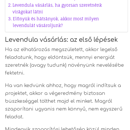
Levendula vásárlás, ha gyorsan szeretnénk
virágokat látni
Előnyük és hátrányok, akkor most milyen
levendulát vásároljunk?
Levendula vásárlás: az első lépések
Ha az elhatározás megszületett, akkor legelső
feladatunk, hogy eldöntsük, mennyi energiát
szeretnék (avagy tudunk) növényünk nevelésébe
fektetni.
Ha van kedvünk ahhoz, hogy magról indítsuk a
projektet, akkor a végeredmény biztosan
büszkeséggel tölthet majd el minket. Magról
szaporítani ugyanis nem könnyű, nem egyszerű
feladat.
Mindegyik szaporítási lehetőség közül minden