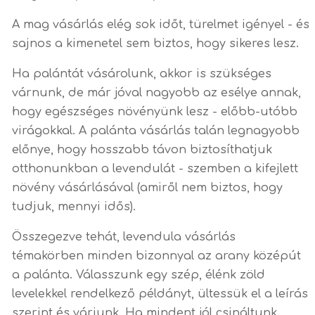
A mag vásárlás elég sok időt, türelmet igényel - és
sajnos a kimenetel sem biztos, hogy sikeres lesz.
Ha palántát vásárolunk, akkor is szükséges
várnunk, de már jóval nagyobb az esélye annak,
hogy egészséges növényünk lesz - előbb-utóbb
virágokkal. A palánta vásárlás talán legnagyobb
előnye, hogy hosszabb távon biztosíthatjuk
otthonunkban a levendulát - szemben a kifejlett
növény vásárlásával (amiről nem biztos, hogy
tudjuk, mennyi idős).
Összegezve tehát, levendula vásárlás
témakörben minden bizonnyal az arany középút
a palánta. Válasszunk egy szép, élénk zöld
levelekkel rendelkező példányt, ültessük el a leírás
szerint és várjunk. Ha mindent jól csináltunk,