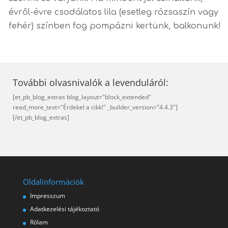
évről-évre csodálatos lila (esetleg rózsaszín vagy
fehér) színben fog pompázni kertünk, balkonunk!
További olvasnivalók a levenduláról:
[et_pb_blog_extras blog_layout="block_extended"
read_more_text="Érdekel a cikk!" _builder_version="4.4.3"]
[/et_pb_blog_extras]
Oldalinformációk
Impresszum
Adatkezelési tájékoztató
Rólam