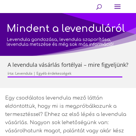
Mindent a levenduláról
Levendula gondozása, levendula szaporítása,
levendula metszése és még sok más információ!
A levendula vásárlás fortélyai – mire figyeljünk?
írta:
Levendula
|
Egyéb érdekességek
Egy csodálatos levendula mező láttán
eldöntöttük, hogy mi is megpróbálkozunk a
termesztéssel? Ehhez az első lépés a levendula
vásárlás. Nagyon sok lehetőségünk van:
vásárolhatunk magot, palántát vagy akár kész