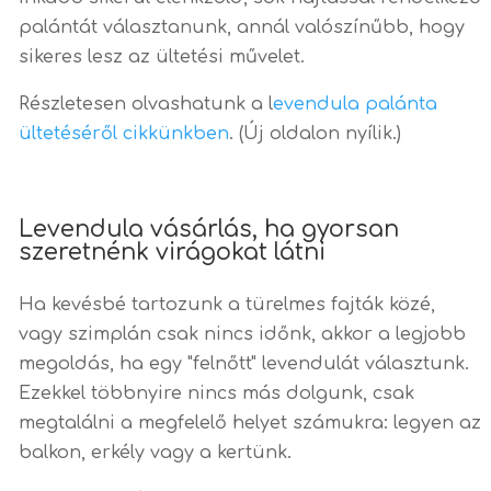
palántát választanunk, annál valószínűbb, hogy
sikeres lesz az ültetési művelet.
Részletesen olvashatunk a l
evendula palánta
ültetéséről cikkünkben
. (Új oldalon nyílik.)
Levendula vásárlás, ha gyorsan
szeretnénk virágokat látni
Ha kevésbé tartozunk a türelmes fajták közé,
vagy szimplán csak nincs időnk, akkor a legjobb
megoldás, ha egy "felnőtt" levendulát választunk.
Ezekkel többnyire nincs más dolgunk, csak
megtalálni a megfelelő helyet számukra: legyen az
balkon, erkély vagy a kertünk.