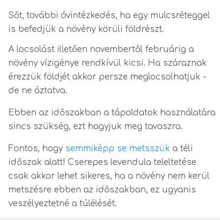
Sőt, további óvintézkedés, ha egy mulcsréteggel
is befedjük a növény körüli földrészt.
A locsolást illetően novembertől februárig a
növény vízigénye rendkívül kicsi. Ha száraznak
érezzük földjét akkor persze meglocsolhatjuk -
de ne áztatva.
Ebben az időszakban a tápoldatok használatára
sincs szükség, ezt hagyjuk meg tavaszra.
Fontos, hogy
semmiképp se metsszük
a téli
időszak alatt! Cserepes levendula teleltetése
csak akkor lehet sikeres, ha a növény nem kerül
metszésre ebben az időszakban, ez ugyanis
veszélyeztetné a túlélését.