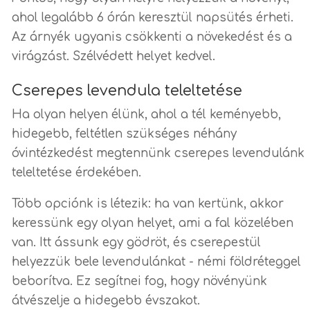
ahol legalább 6 órán keresztül napsütés érheti.
Az árnyék ugyanis csökkenti a növekedést és a
virágzást.
Szélvédett helyet kedvel.
Cserepes levendula teleltetése
Ha olyan helyen élünk, ahol a tél keményebb,
hidegebb, feltétlen szükséges néhány
óvintézkedést megtennünk cserepes levendulánk
teleltetése érdekében.
Több opciónk is létezik: ha van kertünk, akkor
keressünk egy olyan helyet, ami a fal közelében
van. Itt ássunk egy gödröt, és cserepestül
helyezzük bele levendulánkat - némi földréteggel
beborítva. Ez segítnei fog, hogy növényünk
átvészelje a hidegebb évszakot.