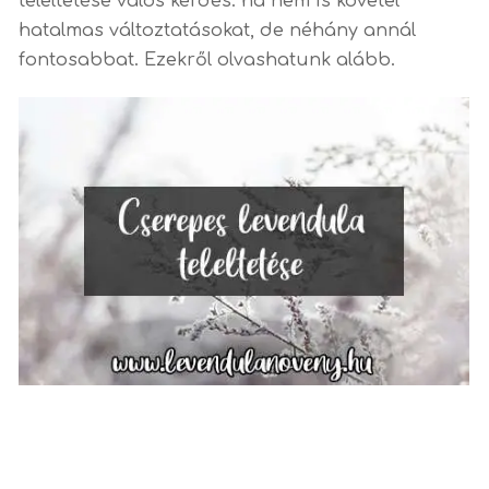
teleltetése valós kérdés: ha nem is követel
hatalmas változtatásokat, de néhány annál
fontosabbat. Ezekről olvashatunk alább.