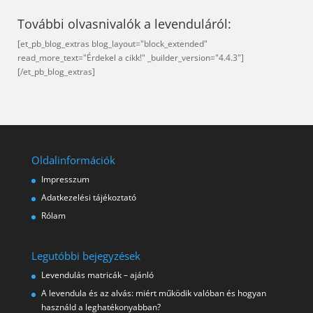
További olvasnivalók a levenduláról:
[et_pb_blog_extras blog_layout="block_extended"
read_more_text="Érdekel a cikk!" _builder_version="4.4.3"]
[/et_pb_blog_extras]
Oldalinformációk
Impresszum
Adatkezelési tájékoztató
Rólam
Legutóbbi bejegyzések
Levendulás matricák – ajánló
A levendula és az alvás: miért működik valóban és hogyan
használd a leghatékonyabban?