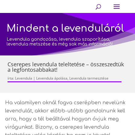
Mindent a levenduláról
Levendula gondozása, levendula szaporítása,
levendula metszése és még sok más információ!
Cserepes levendula teleltetése – összeszedtük
a legfontosabbakat!
írta:
Levendula
|
Levendula ápolása
,
Levendula termesztése
Ha valamilyen oknál fogva cserépben nevelünk
levendulát, akkor előbb-utóbb gondolnunk kell
arra, hogy a tél beálltával hogyan óvjuk meg
virágunkat. Bizony, a cserepes levendula