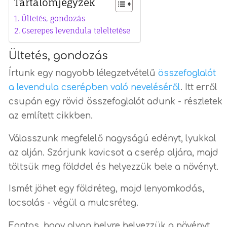
Tartalomjegyzék
Ültetés, gondozás
Cserepes levendula teleltetése
Ültetés, gondozás
Írtunk egy nagyobb lélegzetvételű
összefoglalót
a levendula cserépben való neveléséről
. Itt erről
csupán egy rövid összefoglalót adunk - részletek
az említett cikkben.
Válasszunk megfelelő nagyságú edényt, lyukkal
az alján. Szórjunk kavicsot a cserép aljára, majd
töltsük meg földdel és helyezzük bele a növényt.
Ismét jöhet egy földréteg, majd lenyomkodás,
locsolás - végül a mulcsréteg.
Fontos, hogy olyan helyre helyezzük a növényt,